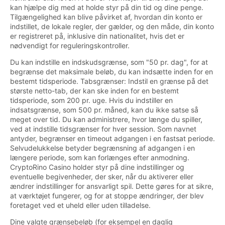
kan hjælpe dig med at holde styr på din tid og dine penge.
Tilgængelighed kan blive påvirket af, hvordan din konto er
indstillet, de lokale regler, der gælder, og den måde, din konto
er registreret på, inklusive din nationalitet, hvis det er
nødvendigt for reguleringskontroller.
Du kan indstille en indskudsgrænse, som "50 pr. dag", for at
begrænse det maksimale beløb, du kan indsætte inden for en
bestemt tidsperiode. Tabsgrænser: Indstil en grænse på det
største netto-tab, der kan ske inden for en bestemt
tidsperiode, som 200 pr. uge. Hvis du indstiller en
indsatsgrænse, som 500 pr. måned, kan du ikke satse så
meget over tid. Du kan administrere, hvor længe du spiller,
ved at indstille tidsgrænser for hver session. Som navnet
antyder, begrænser en timeout adgangen i en fastsat periode.
Selvudelukkelse betyder begrænsning af adgangen i en
længere periode, som kan forlænges efter anmodning.
CryptoRino Casino holder styr på dine indstillinger og
eventuelle begivenheder, der sker, når du aktiverer eller
ændrer indstillinger for ansvarligt spil. Dette gøres for at sikre,
at værktøjet fungerer, og for at stoppe ændringer, der blev
foretaget ved et uheld eller uden tilladelse.
Dine valgte grænsebeløb (for eksempel en daglig