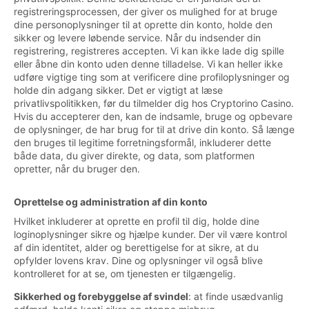
registreringsprocessen, der giver os mulighed for at bruge
dine personoplysninger til at oprette din konto, holde den
sikker og levere løbende service. Når du indsender din
registrering, registreres accepten. Vi kan ikke lade dig spille
eller åbne din konto uden denne tilladelse. Vi kan heller ikke
udføre vigtige ting som at verificere dine profiloplysninger og
holde din adgang sikker. Det er vigtigt at læse
privatlivspolitikken, før du tilmelder dig hos Cryptorino Casino.
Hvis du accepterer den, kan de indsamle, bruge og opbevare
de oplysninger, de har brug for til at drive din konto. Så længe
den bruges til legitime forretningsformål, inkluderer dette
både data, du giver direkte, og data, som platformen
opretter, når du bruger den.
Oprettelse og administration af din konto
Hvilket inkluderer at oprette en profil til dig, holde dine
loginoplysninger sikre og hjælpe kunder. Der vil være kontrol
af din identitet, alder og berettigelse for at sikre, at du
opfylder lovens krav. Dine og oplysninger vil også blive
kontrolleret for at se, om tjenesten er tilgængelig.
Sikkerhed og forebyggelse af svindel
: at finde usædvanlig