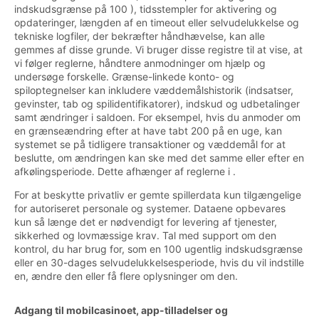
indskudsgrænse på 100 ), tidsstempler for aktivering og
opdateringer, længden af en timeout eller selvudelukkelse og
tekniske logfiler, der bekræfter håndhævelse, kan alle
gemmes af disse grunde. Vi bruger disse registre til at vise, at
vi følger reglerne, håndtere anmodninger om hjælp og
undersøge forskelle. Grænse-linkede konto- og
spiloptegnelser kan inkludere væddemålshistorik (indsatser,
gevinster, tab og spilidentifikatorer), indskud og udbetalinger
samt ændringer i saldoen. For eksempel, hvis du anmoder om
en grænseændring efter at have tabt 200 på en uge, kan
systemet se på tidligere transaktioner og væddemål for at
beslutte, om ændringen kan ske med det samme eller efter en
afkølingsperiode. Dette afhænger af reglerne i .
For at beskytte privatliv er gemte spillerdata kun tilgængelige
for autoriseret personale og systemer. Dataene opbevares
kun så længe det er nødvendigt for levering af tjenester,
sikkerhed og lovmæssige krav. Tal med support om den
kontrol, du har brug for, som en 100 ugentlig indskudsgrænse
eller en 30-dages selvudelukkelsesperiode, hvis du vil indstille
en, ændre den eller få flere oplysninger om den.
Adgang til mobilcasinoet, app-tilladelser og