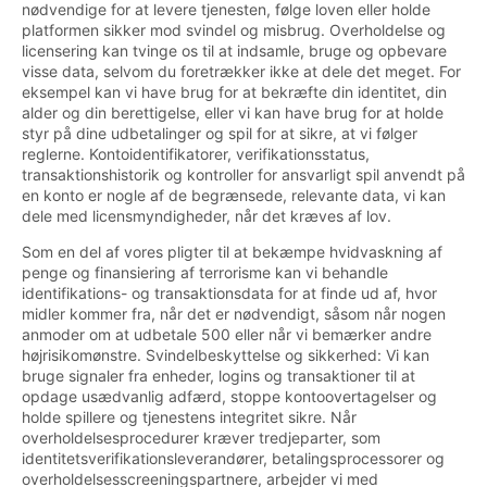
nødvendige for at levere tjenesten, følge loven eller holde
platformen sikker mod svindel og misbrug. Overholdelse og
licensering kan tvinge os til at indsamle, bruge og opbevare
visse data, selvom du foretrækker ikke at dele det meget. For
eksempel kan vi have brug for at bekræfte din identitet, din
alder og din berettigelse, eller vi kan have brug for at holde
styr på dine udbetalinger og spil for at sikre, at vi følger
reglerne. Kontoidentifikatorer, verifikationsstatus,
transaktionshistorik og kontroller for ansvarligt spil anvendt på
en konto er nogle af de begrænsede, relevante data, vi kan
dele med licensmyndigheder, når det kræves af lov.
Som en del af vores pligter til at bekæmpe hvidvaskning af
penge og finansiering af terrorisme kan vi behandle
identifikations- og transaktionsdata for at finde ud af, hvor
midler kommer fra, når det er nødvendigt, såsom når nogen
anmoder om at udbetale 500 eller når vi bemærker andre
højrisikomønstre. Svindelbeskyttelse og sikkerhed: Vi kan
bruge signaler fra enheder, logins og transaktioner til at
opdage usædvanlig adfærd, stoppe kontoovertagelser og
holde spillere og tjenestens integritet sikre. Når
overholdelsesprocedurer kræver tredjeparter, som
identitetsverifikationsleverandører, betalingsprocessorer og
overholdelsesscreeningspartnere, arbejder vi med