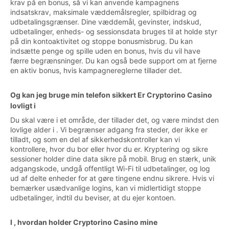
krav på en bonus, så vi kan anvende kampagnens
indsatskrav, maksimale væddemålsregler, spilbidrag og
udbetalingsgrænser. Dine væddemål, gevinster, indskud,
udbetalinger, enheds- og sessionsdata bruges til at holde styr
på din kontoaktivitet og stoppe bonusmisbrug. Du kan
indsætte penge og spille uden en bonus, hvis du vil have
færre begrænsninger. Du kan også bede support om at fjerne
en aktiv bonus, hvis kampagnereglerne tillader det.
Og kan jeg bruge min telefon sikkert Er Cryptorino Casino
lovligt i
Du skal være i et område, der tillader det, og være mindst den
lovlige alder i . Vi begrænser adgang fra steder, der ikke er
tilladt, og som en del af sikkerhedskontroller kan vi
kontrollere, hvor du bor eller hvor du er. Kryptering og sikre
sessioner holder dine data sikre på mobil. Brug en stærk, unik
adgangskode, undgå offentligt Wi-Fi til udbetalinger, og log
ud af delte enheder for at gøre tingene endnu sikrere. Hvis vi
bemærker usædvanlige logins, kan vi midlertidigt stoppe
udbetalinger, indtil du beviser, at du ejer kontoen.
I , hvordan holder Cryptorino Casino mine