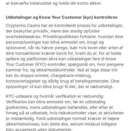
at bekræfte indskuddet og holde din konto sikker.
Udbetalinger og Know Your Customer (kyc) kontrolkrav
Cryptorino Casino har en kontrolleret proces for udbetalinger,
der beskytter privatliv, mens den stadig opfylder
overholdelseskrav. Privatlivspolitikken forklarer, hvordan dine
personoplysninger kan blive anmodet om, brugt og
opbevaret, når du hæver penge, især hvis loven eller arten af
dine transaktioner kræver bevis for, hvem du er. For at holde
spillere og platformen sikre kan udbetalinger føre til Know
Your Customer (KYC)-kontroller, spørgsmål om, hvor pengene
kommer fra, og sikkerhedskontroller. Ved at tage disse trin
kan du stoppe svindel, chargeback-misbrug,
kontoovertagelser og dårlig brug af betalingsmetoder. Dine
oplysninger vil kun blive brugt til det, der er nødvendigt.
KYC-udløsere og hvornår verifikation er nødvendig:
Verifikation kan blive anmodet om, før en udbetaling
godkendes, mens udbetalingen behandles, eller efter et
forsøg på at udbetale, hvis risikokontroller viser, at aktiviteten
er mistænkelig. Fordi udbetalinger normalt kræver et højere
sikkerhedsniveau, kan dette ske, selvom indskud tidligere
blev accepteret uden dokumenter.