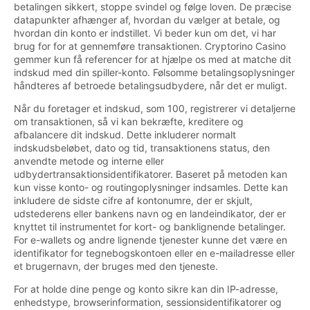
betalingen sikkert, stoppe svindel og følge loven. De præcise
datapunkter afhænger af, hvordan du vælger at betale, og
hvordan din konto er indstillet. Vi beder kun om det, vi har
brug for for at gennemføre transaktionen. Cryptorino Casino
gemmer kun få referencer for at hjælpe os med at matche dit
indskud med din spiller-konto. Følsomme betalingsoplysninger
håndteres af betroede betalingsudbydere, når det er muligt.
Når du foretager et indskud, som 100, registrerer vi detaljerne
om transaktionen, så vi kan bekræfte, kreditere og
afbalancere dit indskud. Dette inkluderer normalt
indskudsbeløbet, dato og tid, transaktionens status, den
anvendte metode og interne eller
udbydertransaktionsidentifikatorer. Baseret på metoden kan
kun visse konto- og routingoplysninger indsamles. Dette kan
inkludere de sidste cifre af kontonumre, der er skjult,
udstederens eller bankens navn og en landeindikator, der er
knyttet til instrumentet for kort- og banklignende betalinger.
For e-wallets og andre lignende tjenester kunne det være en
identifikator for tegnebogskontoen eller en e-mailadresse eller
et brugernavn, der bruges med den tjeneste.
For at holde dine penge og konto sikre kan din IP-adresse,
enhedstype, browserinformation, sessionsidentifikatorer og