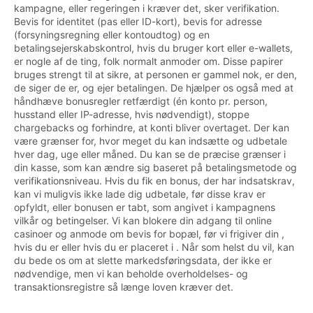
kampagne, eller regeringen i kræver det, sker verifikation.
Bevis for identitet (pas eller ID-kort), bevis for adresse
(forsyningsregning eller kontoudtog) og en
betalingsejerskabskontrol, hvis du bruger kort eller e-wallets,
er nogle af de ting, folk normalt anmoder om. Disse papirer
bruges strengt til at sikre, at personen er gammel nok, er den,
de siger de er, og ejer betalingen. De hjælper os også med at
håndhæve bonusregler retfærdigt (én konto pr. person,
husstand eller IP-adresse, hvis nødvendigt), stoppe
chargebacks og forhindre, at konti bliver overtaget. Der kan
være grænser for, hvor meget du kan indsætte og udbetale
hver dag, uge eller måned. Du kan se de præcise grænser i
din kasse, som kan ændre sig baseret på betalingsmetode og
verifikationsniveau. Hvis du fik en bonus, der har indsatskrav,
kan vi muligvis ikke lade dig udbetale, før disse krav er
opfyldt, eller bonusen er tabt, som angivet i kampagnens
vilkår og betingelser. Vi kan blokere din adgang til online
casinoer og anmode om bevis for bopæl, før vi frigiver din ,
hvis du er eller hvis du er placeret i . Når som helst du vil, kan
du bede os om at slette markedsføringsdata, der ikke er
nødvendige, men vi kan beholde overholdelses- og
transaktionsregistre så længe loven kræver det.