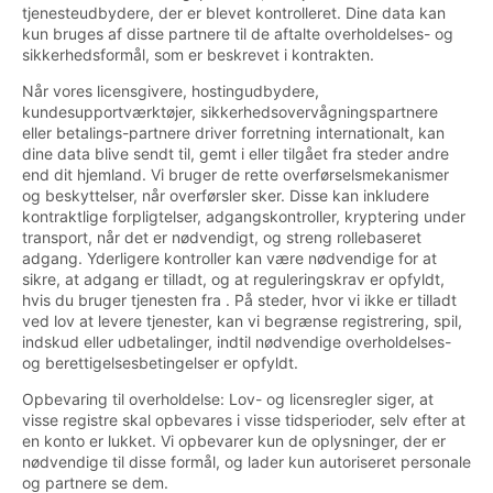
tjenesteudbydere, der er blevet kontrolleret. Dine data kan
kun bruges af disse partnere til de aftalte overholdelses- og
sikkerhedsformål, som er beskrevet i kontrakten.
Når vores licensgivere, hostingudbydere,
kundesupportværktøjer, sikkerhedsovervågningspartnere
eller betalings-partnere driver forretning internationalt, kan
dine data blive sendt til, gemt i eller tilgået fra steder andre
end dit hjemland. Vi bruger de rette overførselsmekanismer
og beskyttelser, når overførsler sker. Disse kan inkludere
kontraktlige forpligtelser, adgangskontroller, kryptering under
transport, når det er nødvendigt, og streng rollebaseret
adgang. Yderligere kontroller kan være nødvendige for at
sikre, at adgang er tilladt, og at reguleringskrav er opfyldt,
hvis du bruger tjenesten fra . På steder, hvor vi ikke er tilladt
ved lov at levere tjenester, kan vi begrænse registrering, spil,
indskud eller udbetalinger, indtil nødvendige overholdelses-
og berettigelsesbetingelser er opfyldt.
Opbevaring til overholdelse: Lov- og licensregler siger, at
visse registre skal opbevares i visse tidsperioder, selv efter at
en konto er lukket. Vi opbevarer kun de oplysninger, der er
nødvendige til disse formål, og lader kun autoriseret personale
og partnere se dem.