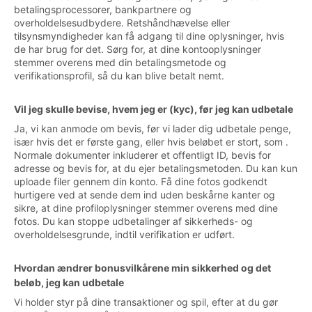
betalingsprocessorer, bankpartnere og
overholdelsesudbydere. Retshåndhævelse eller
tilsynsmyndigheder kan få adgang til dine oplysninger, hvis
de har brug for det. Sørg for, at dine kontooplysninger
stemmer overens med din betalingsmetode og
verifikationsprofil, så du kan blive betalt nemt.
Vil jeg skulle bevise, hvem jeg er (kyc), før jeg kan udbetale
Ja, vi kan anmode om bevis, før vi lader dig udbetale penge,
især hvis det er første gang, eller hvis beløbet er stort, som .
Normale dokumenter inkluderer et offentligt ID, bevis for
adresse og bevis for, at du ejer betalingsmetoden. Du kan kun
uploade filer gennem din konto. Få dine fotos godkendt
hurtigere ved at sende dem ind uden beskårne kanter og
sikre, at dine profiloplysninger stemmer overens med dine
fotos. Du kan stoppe udbetalinger af sikkerheds- og
overholdelsesgrunde, indtil verifikation er udført.
Hvordan ændrer bonusvilkårene min sikkerhed og det
beløb, jeg kan udbetale
Vi holder styr på dine transaktioner og spil, efter at du gør