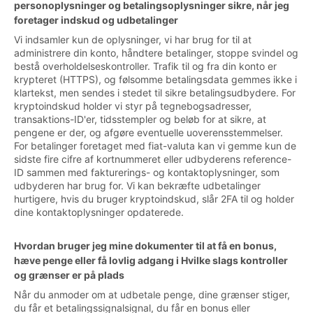
personoplysninger og betalingsoplysninger sikre, når jeg
foretager indskud og udbetalinger
Vi indsamler kun de oplysninger, vi har brug for til at
administrere din konto, håndtere betalinger, stoppe svindel og
bestå overholdelseskontroller. Trafik til og fra din konto er
krypteret (HTTPS), og følsomme betalingsdata gemmes ikke i
klartekst, men sendes i stedet til sikre betalingsudbydere. For
kryptoindskud holder vi styr på tegnebogsadresser,
transaktions-ID'er, tidsstempler og beløb for at sikre, at
pengene er der, og afgøre eventuelle uoverensstemmelser.
For betalinger foretaget med fiat-valuta kan vi gemme kun de
sidste fire cifre af kortnummeret eller udbyderens reference-
ID sammen med fakturerings- og kontaktoplysninger, som
udbyderen har brug for. Vi kan bekræfte udbetalinger
hurtigere, hvis du bruger kryptoindskud, slår 2FA til og holder
dine kontaktoplysninger opdaterede.
Hvordan bruger jeg mine dokumenter til at få en bonus,
hæve penge eller få lovlig adgang i Hvilke slags kontroller
og grænser er på plads
Når du anmoder om at udbetale penge, dine grænser stiger,
du får et betalingssignalsignal, du får en bonus eller