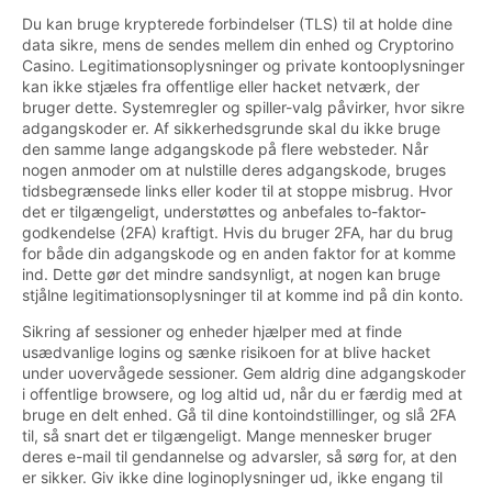
Du kan bruge krypterede forbindelser (TLS) til at holde dine
data sikre, mens de sendes mellem din enhed og Cryptorino
Casino. Legitimationsoplysninger og private kontooplysninger
kan ikke stjæles fra offentlige eller hacket netværk, der
bruger dette. Systemregler og spiller-valg påvirker, hvor sikre
adgangskoder er. Af sikkerhedsgrunde skal du ikke bruge
den samme lange adgangskode på flere websteder. Når
nogen anmoder om at nulstille deres adgangskode, bruges
tidsbegrænsede links eller koder til at stoppe misbrug. Hvor
det er tilgængeligt, understøttes og anbefales to-faktor-
godkendelse (2FA) kraftigt. Hvis du bruger 2FA, har du brug
for både din adgangskode og en anden faktor for at komme
ind. Dette gør det mindre sandsynligt, at nogen kan bruge
stjålne legitimationsoplysninger til at komme ind på din konto.
Sikring af sessioner og enheder hjælper med at finde
usædvanlige logins og sænke risikoen for at blive hacket
under uovervågede sessioner. Gem aldrig dine adgangskoder
i offentlige browsere, og log altid ud, når du er færdig med at
bruge en delt enhed. Gå til dine kontoindstillinger, og slå 2FA
til, så snart det er tilgængeligt. Mange mennesker bruger
deres e-mail til gendannelse og advarsler, så sørg for, at den
er sikker. Giv ikke dine loginoplysninger ud, ikke engang til