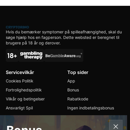
Hvis du bemærker symptomer på spilleafhængighed, skal du
søge hjælp hos en fagperson. Dette websted er beregnet til
brugere på 18 år og derover.
Servicevilkår
Top sider
Cookies Politik
App
Fortrolighedspolitik
Bonus
Vilkår og betingelser
Rabatkode
Ansvarligt Spil
Ingen indbetalingsbonus
Kontakter
+357 96850247