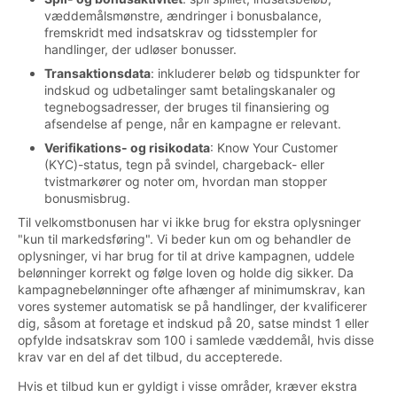
væddemålsmønstre, ændringer i bonusbalance,
fremskridt med indsatskrav og tidsstempler for
handlinger, der udløser bonusser.
Transaktionsdata
: inkluderer beløb og tidspunkter for
indskud og udbetalinger samt betalingskanaler og
tegnebogsadresser, der bruges til finansiering og
afsendelse af penge, når en kampagne er relevant.
Verifikations- og risikodata
: Know Your Customer
(KYC)-status, tegn på svindel, chargeback- eller
tvistmarkører og noter om, hvordan man stopper
bonusmisbrug.
Til velkomstbonusen har vi ikke brug for ekstra oplysninger
"kun til markedsføring". Vi beder kun om og behandler de
oplysninger, vi har brug for til at drive kampagnen, uddele
belønninger korrekt og følge loven og holde dig sikker. Da
kampagnebelønninger ofte afhænger af minimumskrav, kan
vores systemer automatisk se på handlinger, der kvalificerer
dig, såsom at foretage et indskud på 20, satse mindst 1 eller
opfylde indsatskrav som 100 i samlede væddemål, hvis disse
krav var en del af det tilbud, du accepterede.
Hvis et tilbud kun er gyldigt i visse områder, kræver ekstra