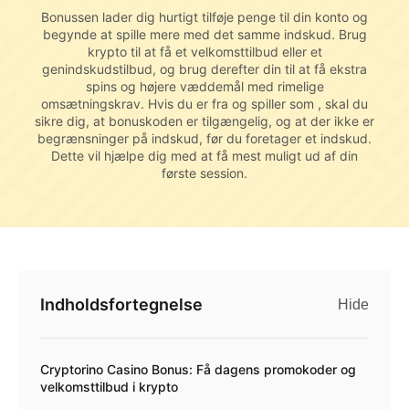
Bonussen lader dig hurtigt tilføje penge til din konto og
begynde at spille mere med det samme indskud. Brug
krypto til at få et velkomsttilbud eller et
genindskudstilbud, og brug derefter din til at få ekstra
spins og højere væddemål med rimelige
omsætningskrav. Hvis du er fra og spiller som , skal du
sikre dig, at bonuskoden er tilgængelig, og at der ikke er
begrænsninger på indskud, før du foretager et indskud.
Dette vil hjælpe dig med at få mest muligt ud af din
første session.
Indholdsfortegnelse
Hide
Cryptorino Casino Bonus: Få dagens promokoder og
velkomsttilbud i krypto