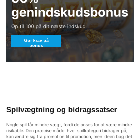
genindskudsbonus
Op til 100 på dit næste indskud
Gør krav på
bonus
Spilvægtning og bidragssatser
Nogle spil får mindre vægt, fordi de anses for at være mindre
risikable. Den præcise måde, hver spilkategori bidrager på,
kan ændre sig fra promotion til promotion, men ideen bag det