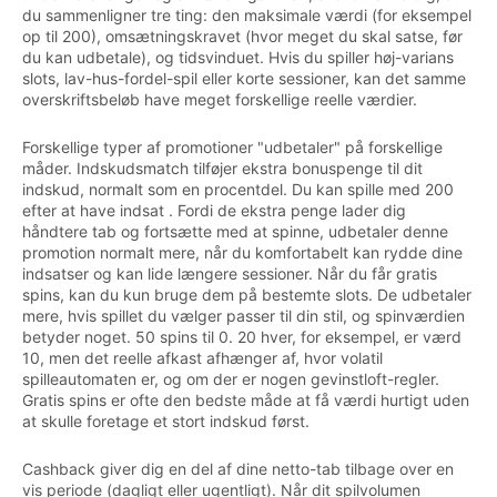
du sammenligner tre ting: den maksimale værdi (for eksempel
op til 200), omsætningskravet (hvor meget du skal satse, før
du kan udbetale), og tidsvinduet. Hvis du spiller høj-varians
slots, lav-hus-fordel-spil eller korte sessioner, kan det samme
overskriftsbeløb have meget forskellige reelle værdier.
Forskellige typer af promotioner "udbetaler" på forskellige
måder. Indskudsmatch tilføjer ekstra bonuspenge til dit
indskud, normalt som en procentdel. Du kan spille med 200
efter at have indsat . Fordi de ekstra penge lader dig
håndtere tab og fortsætte med at spinne, udbetaler denne
promotion normalt mere, når du komfortabelt kan rydde dine
indsatser og kan lide længere sessioner. Når du får gratis
spins, kan du kun bruge dem på bestemte slots. De udbetaler
mere, hvis spillet du vælger passer til din stil, og spinværdien
betyder noget. 50 spins til 0. 20 hver, for eksempel, er værd
10, men det reelle afkast afhænger af, hvor volatil
spilleautomaten er, og om der er nogen gevinstloft-regler.
Gratis spins er ofte den bedste måde at få værdi hurtigt uden
at skulle foretage et stort indskud først.
Cashback giver dig en del af dine netto-tab tilbage over en
vis periode (dagligt eller ugentligt). Når dit spilvolumen