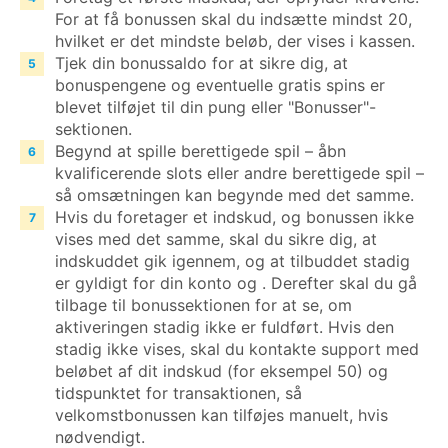
For at få bonussen skal du indsætte mindst 20,
hvilket er det mindste beløb, der vises i kassen.
Tjek din bonussaldo for at sikre dig, at
bonuspengene og eventuelle gratis spins er
blevet tilføjet til din pung eller "Bonusser"-
sektionen.
Begynd at spille berettigede spil – åbn
kvalificerende slots eller andre berettigede spil –
så omsætningen kan begynde med det samme.
Hvis du foretager et indskud, og bonussen ikke
vises med det samme, skal du sikre dig, at
indskuddet gik igennem, og at tilbuddet stadig
er gyldigt for din konto og . Derefter skal du gå
tilbage til bonussektionen for at se, om
aktiveringen stadig ikke er fuldført. Hvis den
stadig ikke vises, skal du kontakte support med
beløbet af dit indskud (for eksempel 50) og
tidspunktet for transaktionen, så
velkomstbonussen kan tilføjes manuelt, hvis
nødvendigt.