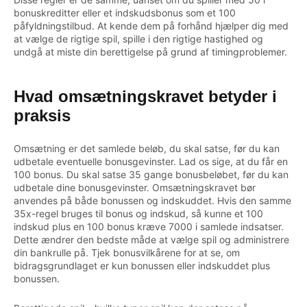
bonuskreditter eller et indskudsbonus som et 100
påfyldningstilbud. At kende dem på forhånd hjælper dig med
at vælge de rigtige spil, spille i den rigtige hastighed og
undgå at miste din berettigelse på grund af timingproblemer.
Hvad omsætningskravet betyder i
praksis
Omsætning er det samlede beløb, du skal satse, før du kan
udbetale eventuelle bonusgevinster. Lad os sige, at du får en
100 bonus. Du skal satse 35 gange bonusbeløbet, før du kan
udbetale dine bonusgevinster. Omsætningskravet bør
anvendes på både bonussen og indskuddet. Hvis den samme
35x-regel bruges til bonus og indskud, så kunne et 100
indskud plus en 100 bonus kræve 7000 i samlede indsatser.
Dette ændrer den bedste måde at vælge spil og administrere
din bankrulle på. Tjek bonusvilkårene for at se, om
bidragsgrundlaget er kun bonussen eller indskuddet plus
bonussen.