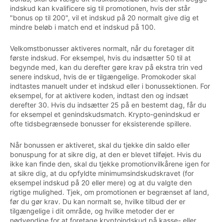
indskud kan kvalificere sig til promotionen, hvis der står
"bonus op til 200", vil et indskud på 20 normalt give dig et
mindre beløb i match end et indskud på 100.
Velkomstbonusser aktiveres normalt, når du foretager dit
første indskud. For eksempel, hvis du indsætter 50 til at
begynde med, kan du derefter gøre krav på ekstra trin ved
senere indskud, hvis de er tilgængelige. Promokoder skal
indtastes manuelt under et indskud eller i bonussektionen. For
eksempel, for at aktivere koden, indtast den og indsæt
derefter 30. Hvis du indsætter 25 på en bestemt dag, får du
for eksempel et genindskudsmatch. Krypto-genindskud er
ofte tidsbegrænsede bonusser for eksisterende spillere.
Når bonussen er aktiveret, skal du tjekke din saldo eller
bonuspung for at sikre dig, at den er blevet tilføjet. Hvis du
ikke kan finde den, skal du tjekke promotionvilkårene igen for
at sikre dig, at du opfyldte minimumsindskudskravet (for
eksempel indskud på 20 eller mere) og at du valgte den
rigtige mulighed. Tjek, om promotionen er begrænset af land,
før du gør krav. Du kan normalt se, hvilke tilbud der er
tilgængelige i dit område, og hvilke metoder der er
nødvendige for at foretage kryptoindskud på kasse- eller