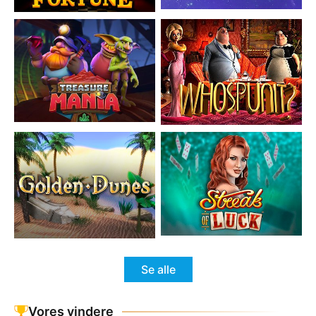
Se alle
Vores vindere