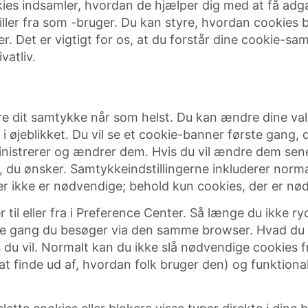
kies indsamler, hvordan de hjælper dig med at få adgan
iller fra som -bruger. Du kan styre, hvordan cookies
. Det er vigtigt for os, at du forstår dine cookie-sam
vatliv.
e dit samtykke når som helst. Du kan ændre dine valg,
 øjeblikket. Du vil se et cookie-banner første gang,
nistrerer og ændrer dem. Hvis du vil ændre dem senere,
u ønsker. Samtykkeindstillingerne inkluderer normalt
er ikke er nødvendige; behold kun cookies, der er nød
er til eller fra i Preference Center. Så længe du ikke
æste gang du besøger via den samme browser. Hvad du
du vil. Normalt kan du ikke slå nødvendige cookies fr
t finde ud af, hvordan folk bruger den) og funktional