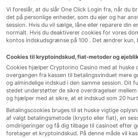
Vi foreslår, at du slår One Click Login fra, når du 
det på personlige enheder, som du ejer og har ans
session. Hvis du vil sælge, låne eller reparere din 
normalt. Hvis du deaktiverer cookies for vores dom
kontos indskudsgrænse på 100 . Det ændrer kun, h
Cookies til kryptoindskud, fiat-metoder og øjebli
Cookies hjælper Cryptorino Casino med at huske de
overgangen fra kassen til betalingsvinduet mere gn
og almindelige indskud i den samme session. Dit f
stedet understøtter de sikre overdragelser mellem 
og hjælper med at sikre, at et indskud som 20 hur
Betalingscookies bruges til at huske vigtige oply
af valgt betalingsmetode (krypto eller fiat), en ses
omdirigeringer og få dig tilbage til casinoet efte
foretager et kryptoindskud. På denne måde vil ka