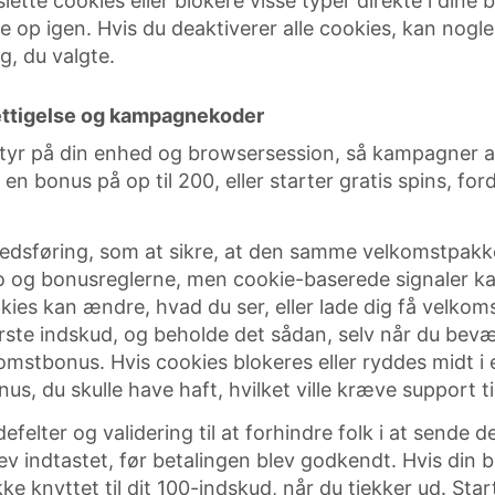
ette cookies eller blokere visse typer direkte i dine 
 op igen. Hvis du deaktiverer alle cookies, kan nogle
g, du valgte.
rettigelse og kampagnekoder
yr på din enhed og browsersession, så kampagner altid
bonus på op til 200, eller starter gratis spins, fordi 
rkedsføring, som at sikre, at den samme velkomstpakk
to og bonusreglerne, men cookie-baserede signaler k
ookies kan ændre, hvad du ser, eller lade dig få velko
ørste indskud, og beholde det sådan, selv når du bev
stbonus. Hvis cookies blokeres eller ryddes midt i e
s, du skulle have haft, hvilket ville kræve support ti
efelter og validering til at forhindre folk i at send
ev indtastet, før betalingen blev godkendt. Hvis di
ke knyttet til dit 100-indskud, når du tjekker ud. Star