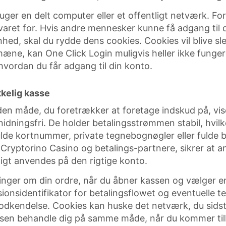
bruger en delt computer eller et offentligt netværk. Fo
varet for. Hvis andre mennesker kunne få adgang til d
enhed, skal du rydde dens cookies. Cookies vil blive sl
æne, kan One Click Login muligvis heller ikke funger
vordan du får adgang til din konto.
kkelig kasse
n måde, du foretrækker at foretage indskud på, vise 
idningsfri. De holder betalingsstrømmen stabil, hvilke
ulde kortnummer, private tegnebognøgler eller fulde 
Cryptorino Casino og betalings-partnere, sikrer at an
tigt anvendes på den rigtige konto.
sninger om din ordre, når du åbner kassen og vælger 
sionsidentifikator for betalingsflowet og eventuelle t
r godkendelse. Cookies kan huske det netværk, du sidst
ssen behandle dig på samme måde, når du kommer til