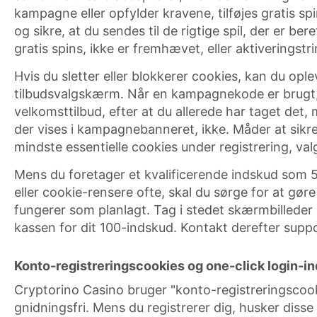
kampagne eller opfylder kravene, tilføjes gratis sp
og sikre, at du sendes til de rigtige spil, der er ber
gratis spins, ikke er fremhævet, eller aktiveringstri
Hvis du sletter eller blokkerer cookies, kan du opl
tilbudsvalgskærm. Når en kampagnekode er brugt, v
velkomsttilbud, efter at du allerede har taget det, 
der vises i kampagnebanneret, ikke. Måder at sikre, a
mindste essentielle cookies under registrering, valg
Mens du foretager et kvalificerende indskud som 50
eller cookie-rensere ofte, skal du sørge for at gør
fungerer som planlagt. Tag i stedet skærmbillede
kassen for dit 100-indskud. Kontakt derefter suppo
Konto-registreringscookies og one-click login-ind
Cryptorino Casino bruger "konto-registreringscooki
gnidningsfri. Mens du registrerer dig, husker diss