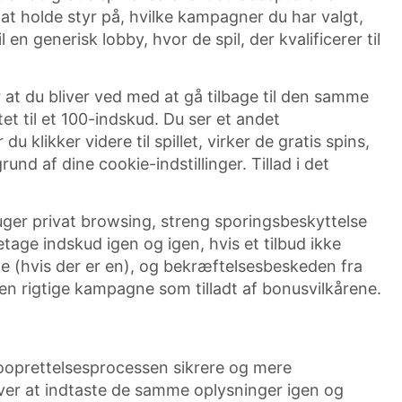
 at holde styr på, hvilke kampagner du har valgt,
l en generisk lobby, hvor de spil, der kvalificerer til
r at du bliver ved med at gå tilbage til den samme
t til et 100-indskud. Du ser et andet
klikker videre til spillet, virker de gratis spins,
und af dine cookie-indstillinger. Tillad i det
ruger privat browsing, streng sporingsbeskyttelse
tage indskud igen og igen, hvis et tilbud ikke
 (hvis der er en), og bekræftelsesbeskeden fra
den rigtige kampagne som tilladt af bonusvilkårene.
ntooprettelsesprocessen sikrere og mere
høver at indtaste de samme oplysninger igen og