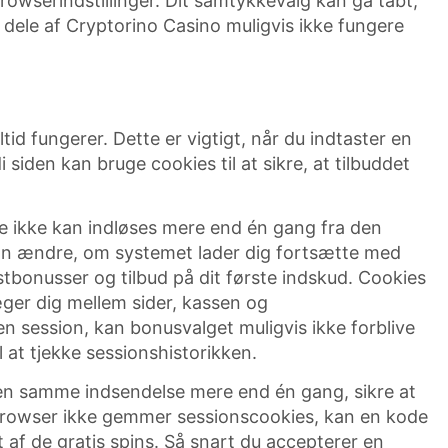
browserindstillinger. Dit samtykkevalg kan gå tabt,
 dele af Cryptorino Casino muligvis ikke fungere
 fungerer. Dette er vigtigt, når du indtaster en
siden kan bruge cookies til at sikre, at tilbuddet
e ikke kan indløses mere end én gang fra den
an ændre, om systemet lader dig fortsætte med
mstbonusser og tilbud på dit første indskud. Cookies
æger dig mellem sider, kassen og
n session, kan bonusvalget muligvis ikke forblive
l at tjekke sessionshistorikken.
e den samme indsendelse mere end én gang, sikre at
n browser ikke gemmer sessionscookies, kan en kode
t af de gratis spins. Så snart du accepterer en