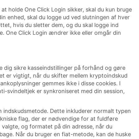
r at holde One Click Login sikker, skal du kun bruge
in enhed, skal du logge ud ved slutningen af hver
ettet, hvis du sletter dem, og du skal logge ind
e. One Click Login ændrer ikke eller omgår din
dig sikre kasseindstillinger på forhånd og gøre
t er vigtigt, når du skifter mellem kryptoindskud
bankoplysninger gemmes ikke i disse cookies. I
ti-svindeltjek er synkroniseret med din session,
en indskudsmetode. Dette inkluderer normalt typen
ekniske flag, der er nødvendige for at fuldføre
 valgte, og formatet på din adresse, når du
bage. Når du bruger en fiat-metode, kan de huske