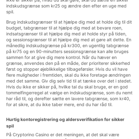
indskudsgrænse som kr25 og ændre den efter en uge med
spil.
Brug indskudsgrænser til at hjælpe dig med at holde dig til dit
budget, tabgrænser til at hjælpe dig med at bevare roen,
indsatsgrænser til at hjælpe dig med at holde styr på tiden,
og sessionsgrænser til at hjælpe dig med at gøre alt dette. En
månedlig indskudsgrænse på kr300, en ugentlig tabgrænse
på kr75 og en 90-minutters sessionsgrænse kan alle bruges
sammen for at give dig mere kontrol. Når du hæver en
grænse, anvendes den på en måde, der prioriterer sikkerhed
først og stopper øjeblikkelige tilbageførsler. Hvis du vil have
flere muligheder i fremtiden, skal du ikke foretage ændringen
med det samme. Giv dig selv tid til at tænke over det i stedet.
Hvis du ikke er sikker på, hvilke tal du skal bruge, er en god
tommelfingerregel at vælge en indskudsgrænse, som du nemt
har råd til, og derefter sætte en lavere tabgrænse, som kr40,
for at sikre, at du ikke taber mere, end du har råd til.
Hurtig kontoregistrering og aldersverifikation for sikker
spil
På Cryptorino Casino er det meningen, at det skal være