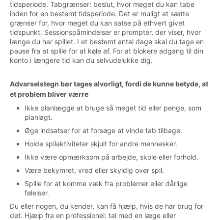
tidsperiode. Tabgrænser: beslut, hvor meget du kan tabe
inden for en bestemt tidsperiode. Det er muligt at sætte
grænser for, hvor meget du kan satse på ethvert givet
tidspunkt. Sessionspåmindelser er prompter, der viser, hvor
længe du har spillet. I et bestemt antal dage skal du tage en
pause fra at spille for at køle af. For at blokere adgang til din
konto i længere tid kan du selvudelukke dig.
Advarselstegn bør tages alvorligt, fordi de kunne betyde, at
et problem bliver værre
Ikke planlægge at bruge så meget tid eller penge, som
planlagt.
Øge indsatser for at forsøge at vinde tab tilbage.
Holde spilaktiviteter skjult for andre mennesker.
Ikke være opmærksom på arbejde, skole eller forhold.
Være bekymret, vred eller skyldig over spil.
Spille for at komme væk fra problemer eller dårlige
følelser.
Du eller nogen, du kender, kan få hjælp, hvis de har brug for
det. Hjælp fra en professionel: tal med en læge eller