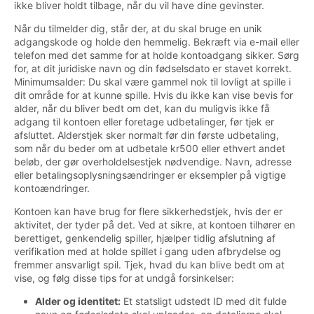
ikke bliver holdt tilbage, når du vil have dine gevinster.
Når du tilmelder dig, står der, at du skal bruge en unik
adgangskode og holde den hemmelig. Bekræft via e-mail eller
telefon med det samme for at holde kontoadgang sikker. Sørg
for, at dit juridiske navn og din fødselsdato er stavet korrekt.
Minimumsalder: Du skal være gammel nok til lovligt at spille i
dit område for at kunne spille. Hvis du ikke kan vise bevis for
alder, når du bliver bedt om det, kan du muligvis ikke få
adgang til kontoen eller foretage udbetalinger, før tjek er
afsluttet. Alderstjek sker normalt før din første udbetaling,
som når du beder om at udbetale kr500 eller ethvert andet
beløb, der gør overholdelsestjek nødvendige. Navn, adresse
eller betalingsoplysningsændringer er eksempler på vigtige
kontoændringer.
Kontoen kan have brug for flere sikkerhedstjek, hvis der er
aktivitet, der tyder på det. Ved at sikre, at kontoen tilhører en
berettiget, genkendelig spiller, hjælper tidlig afslutning af
verifikation med at holde spillet i gang uden afbrydelse og
fremmer ansvarligt spil. Tjek, hvad du kan blive bedt om at
vise, og følg disse tips for at undgå forsinkelser:
Alder og identitet:
Et statsligt udstedt ID med dit fulde