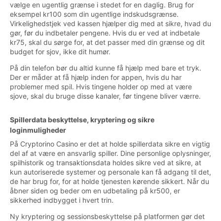
vælge en ugentlig grænse i stedet for en daglig. Brug for
eksempel kr100 som din ugentlige indskudsgrænse.
Virkelighedstjek ved kassen hjælper dig med at sikre, hvad du
gør, før du indbetaler pengene. Hvis du er ved at indbetale
kr75, skal du sørge for, at det passer med din grænse og dit
budget for sjov, ikke dit humør.
På din telefon bør du altid kunne få hjælp med bare et tryk.
Der er måder at få hjælp inden for appen, hvis du har
problemer med spil. Hvis tingene holder op med at være
sjove, skal du bruge disse kanaler, før tingene bliver værre.
Spillerdata beskyttelse, kryptering og sikre
loginmuligheder
På Cryptorino Casino er det at holde spillerdata sikre en vigtig
del af at være en ansvarlig spiller. Dine personlige oplysninger,
spilhistorik og transaktionsdata holdes sikre ved at sikre, at
kun autoriserede systemer og personale kan få adgang til det,
de har brug for, for at holde tjenesten kørende sikkert. Når du
åbner siden og beder om en udbetaling på kr500, er
sikkerhed indbygget i hvert trin.
Ny kryptering og sessionsbeskyttelse på platformen gør det