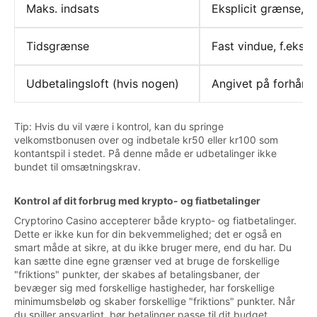
Maks. indsats
Eksplicit grænse, f.
Tidsgrænse
Fast vindue, f.eks. 7
Udbetalingsloft (hvis nogen)
Angivet på forhånd,
Tip: Hvis du vil være i kontrol, kan du springe
velkomstbonusen over og indbetale kr50 eller kr100 som
kontantspil i stedet. På denne måde er udbetalinger ikke
bundet til omsætningskrav.
Kontrol af dit forbrug med krypto- og fiatbetalinger
Cryptorino Casino accepterer både krypto- og fiatbetalinger.
Dette er ikke kun for din bekvemmelighed; det er også en
smart måde at sikre, at du ikke bruger mere, end du har. Du
kan sætte dine egne grænser ved at bruge de forskellige
"friktions" punkter, der skabes af betalingsbaner, der
bevæger sig med forskellige hastigheder, har forskellige
minimumsbeløb og skaber forskellige "friktions" punkter. Når
du spiller ansvarligt, bør betalinger passe til dit budget.