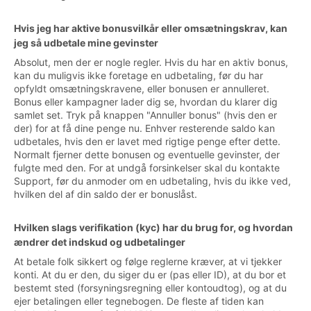
Hvis jeg har aktive bonusvilkår eller omsætningskrav, kan
jeg så udbetale mine gevinster
Absolut, men der er nogle regler. Hvis du har en aktiv bonus,
kan du muligvis ikke foretage en udbetaling, før du har
opfyldt omsætningskravene, eller bonusen er annulleret.
Bonus eller kampagner lader dig se, hvordan du klarer dig
samlet set. Tryk på knappen "Annuller bonus" (hvis den er
der) for at få dine penge nu. Enhver resterende saldo kan
udbetales, hvis den er lavet med rigtige penge efter dette.
Normalt fjerner dette bonusen og eventuelle gevinster, der
fulgte med den. For at undgå forsinkelser skal du kontakte
Support, før du anmoder om en udbetaling, hvis du ikke ved,
hvilken del af din saldo der er bonuslåst.
Hvilken slags verifikation (kyc) har du brug for, og hvordan
ændrer det indskud og udbetalinger
At betale folk sikkert og følge reglerne kræver, at vi tjekker
konti. At du er den, du siger du er (pas eller ID), at du bor et
bestemt sted (forsyningsregning eller kontoudtog), og at du
ejer betalingen eller tegnebogen. De fleste af tiden kan