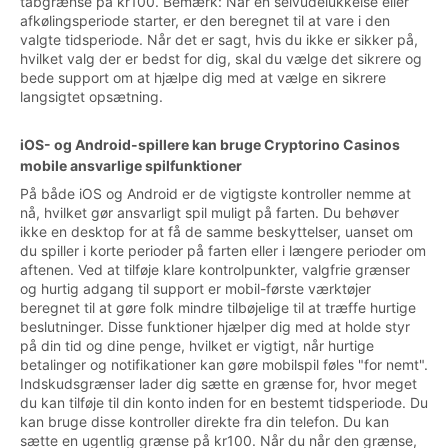
tabgrænse på kr100. Bemærk: Når en selvudelukkelse eller
afkølingsperiode starter, er den beregnet til at vare i den
valgte tidsperiode. Når det er sagt, hvis du ikke er sikker på,
hvilket valg der er bedst for dig, skal du vælge det sikrere og
bede support om at hjælpe dig med at vælge en sikrere
langsigtet opsætning.
iOS- og Android-spillere kan bruge Cryptorino Casinos
mobile ansvarlige spilfunktioner
På både iOS og Android er de vigtigste kontroller nemme at
nå, hvilket gør ansvarligt spil muligt på farten. Du behøver
ikke en desktop for at få de samme beskyttelser, uanset om
du spiller i korte perioder på farten eller i længere perioder om
aftenen. Ved at tilføje klare kontrolpunkter, valgfrie grænser
og hurtig adgang til support er mobil-første værktøjer
beregnet til at gøre folk mindre tilbøjelige til at træffe hurtige
beslutninger. Disse funktioner hjælper dig med at holde styr
på din tid og dine penge, hvilket er vigtigt, når hurtige
betalinger og notifikationer kan gøre mobilspil føles "for nemt".
Indskudsgrænser lader dig sætte en grænse for, hvor meget
du kan tilføje til din konto inden for en bestemt tidsperiode. Du
kan bruge disse kontroller direkte fra din telefon. Du kan
sætte en ugentlig grænse på kr100. Når du når den grænse,