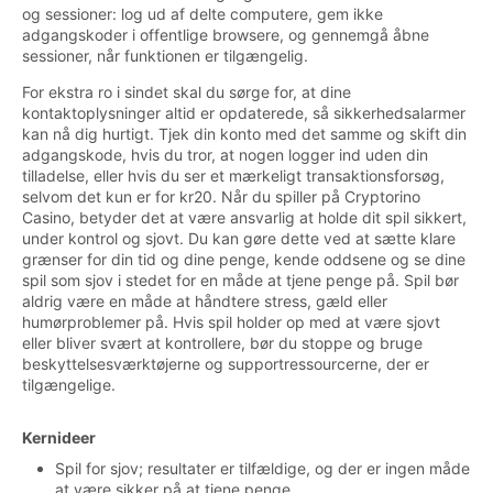
og sessioner: log ud af delte computere, gem ikke
adgangskoder i offentlige browsere, og gennemgå åbne
sessioner, når funktionen er tilgængelig.
For ekstra ro i sindet skal du sørge for, at dine
kontaktoplysninger altid er opdaterede, så sikkerhedsalarmer
kan nå dig hurtigt. Tjek din konto med det samme og skift din
adgangskode, hvis du tror, at nogen logger ind uden din
tilladelse, eller hvis du ser et mærkeligt transaktionsforsøg,
selvom det kun er for kr20. Når du spiller på Cryptorino
Casino, betyder det at være ansvarlig at holde dit spil sikkert,
under kontrol og sjovt. Du kan gøre dette ved at sætte klare
grænser for din tid og dine penge, kende oddsene og se dine
spil som sjov i stedet for en måde at tjene penge på. Spil bør
aldrig være en måde at håndtere stress, gæld eller
humørproblemer på. Hvis spil holder op med at være sjovt
eller bliver svært at kontrollere, bør du stoppe og bruge
beskyttelsesværktøjerne og supportressourcerne, der er
tilgængelige.
Kernideer
Spil for sjov; resultater er tilfældige, og der er ingen måde
at være sikker på at tjene penge.