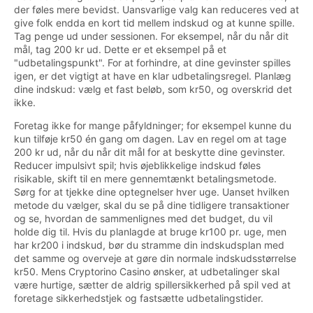
der føles mere bevidst. Uansvarlige valg kan reduceres ved at
give folk endda en kort tid mellem indskud og at kunne spille.
Tag penge ud under sessionen. For eksempel, når du når dit
mål, tag 200 kr ud. Dette er et eksempel på et
"udbetalingspunkt". For at forhindre, at dine gevinster spilles
igen, er det vigtigt at have en klar udbetalingsregel. Planlæg
dine indskud: vælg et fast beløb, som kr50, og overskrid det
ikke.
Foretag ikke for mange påfyldninger; for eksempel kunne du
kun tilføje kr50 én gang om dagen. Lav en regel om at tage
200 kr ud, når du når dit mål for at beskytte dine gevinster.
Reducer impulsivt spil; hvis øjeblikkelige indskud føles
risikable, skift til en mere gennemtænkt betalingsmetode.
Sørg for at tjekke dine optegnelser hver uge. Uanset hvilken
metode du vælger, skal du se på dine tidligere transaktioner
og se, hvordan de sammenlignes med det budget, du vil
holde dig til. Hvis du planlagde at bruge kr100 pr. uge, men
har kr200 i indskud, bør du stramme din indskudsplan med
det samme og overveje at gøre din normale indskudsstørrelse
kr50. Mens Cryptorino Casino ønsker, at udbetalinger skal
være hurtige, sætter de aldrig spillersikkerhed på spil ved at
foretage sikkerhedstjek og fastsætte udbetalingstider.