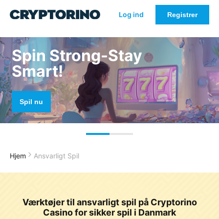
Log ind
Registrer
Spin Strong-Stay
Smart!
Spil nu
Hjem
Ansvarligt Spil
Værktøjer til ansvarligt spil på Cryptorino
Casino for sikker spil i Danmark