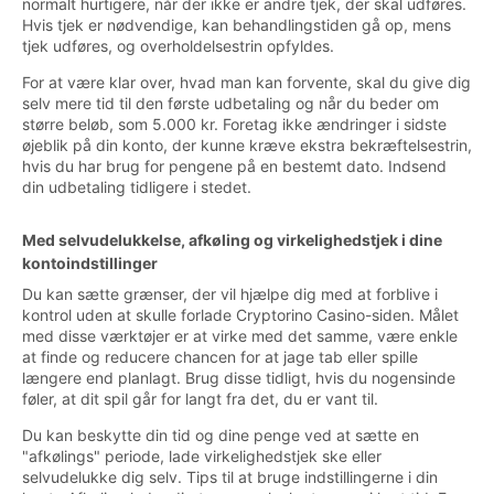
normalt hurtigere, når der ikke er andre tjek, der skal udføres.
Hvis tjek er nødvendige, kan behandlingstiden gå op, mens
tjek udføres, og overholdelsestrin opfyldes.
For at være klar over, hvad man kan forvente, skal du give dig
selv mere tid til den første udbetaling og når du beder om
større beløb, som 5.000 kr. Foretag ikke ændringer i sidste
øjeblik på din konto, der kunne kræve ekstra bekræftelsestrin,
hvis du har brug for pengene på en bestemt dato. Indsend
din udbetaling tidligere i stedet.
Med selvudelukkelse, afkøling og virkelighedstjek i dine
kontoindstillinger
Du kan sætte grænser, der vil hjælpe dig med at forblive i
kontrol uden at skulle forlade Cryptorino Casino-siden. Målet
med disse værktøjer er at virke med det samme, være enkle
at finde og reducere chancen for at jage tab eller spille
længere end planlagt. Brug disse tidligt, hvis du nogensinde
føler, at dit spil går for langt fra det, du er vant til.
Du kan beskytte din tid og dine penge ved at sætte en
"afkølings" periode, lade virkelighedstjek ske eller
selvudelukke dig selv. Tips til at bruge indstillingerne i din