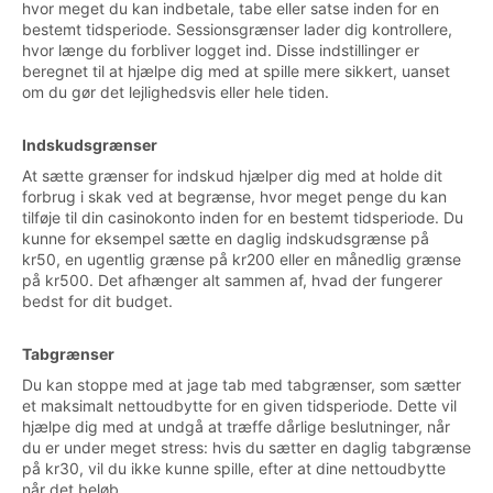
hvor meget du kan indbetale, tabe eller satse inden for en
bestemt tidsperiode. Sessionsgrænser lader dig kontrollere,
hvor længe du forbliver logget ind. Disse indstillinger er
beregnet til at hjælpe dig med at spille mere sikkert, uanset
om du gør det lejlighedsvis eller hele tiden.
Indskudsgrænser
At sætte grænser for indskud hjælper dig med at holde dit
forbrug i skak ved at begrænse, hvor meget penge du kan
tilføje til din casinokonto inden for en bestemt tidsperiode. Du
kunne for eksempel sætte en daglig indskudsgrænse på
kr50, en ugentlig grænse på kr200 eller en månedlig grænse
på kr500. Det afhænger alt sammen af, hvad der fungerer
bedst for dit budget.
Tabgrænser
Du kan stoppe med at jage tab med tabgrænser, som sætter
et maksimalt nettoudbytte for en given tidsperiode. Dette vil
hjælpe dig med at undgå at træffe dårlige beslutninger, når
du er under meget stress: hvis du sætter en daglig tabgrænse
på kr30, vil du ikke kunne spille, efter at dine nettoudbytte
når det beløb.