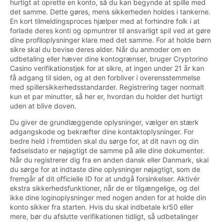
hurtigt at oprette en konto, så du kan begynde at spille med
det samme. Dette gøres, mens sikkerheden holdes i tankerne.
En kort tilmeldingsproces hjælper med at forhindre folk i at
forlade deres konti og opmuntrer til ansvarligt spil ved at gøre
dine profiloplysninger klare med det samme. For at holde børn
sikre skal du bevise deres alder. Når du anmoder om en
udbetaling eller hæver dine kontogrænser, bruger Cryptorino
Casino verifikationstjek for at sikre, at ingen under 21 år kan
få adgang til siden, og at den forbliver i overensstemmelse
med spillersikkerhedsstandarder. Registrering tager normalt
kun et par minutter, så her er, hvordan du holder det hurtigt
uden at blive doven.
Du giver de grundlæggende oplysninger, vælger en stærk
adgangskode og bekræfter dine kontaktoplysninger. For
bedre held i fremtiden skal du sørge for, at dit navn og din
fødselsdato er nøjagtigt de samme på alle dine dokumenter.
Når du registrerer dig fra en anden dansk eller Danmark, skal
du sørge for at indtaste dine oplysninger nøjagtigt, som de
fremgår af dit officielle ID for at undgå forsinkelser. Aktivér
ekstra sikkerhedsfunktioner, når de er tilgængelige, og del
ikke dine loginoplysninger med nogen anden for at holde din
konto sikker fra starten. Hvis du skal indbetale kr50 eller
mere, bør du afslutte verifikationen tidligt, så udbetalinger