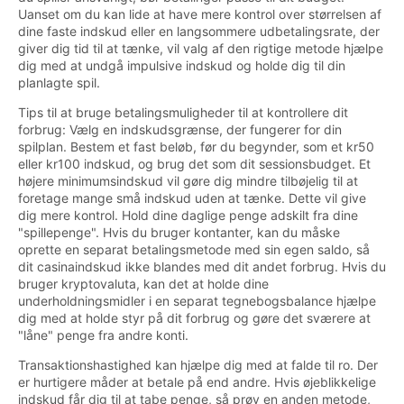
Uanset om du kan lide at have mere kontrol over størrelsen af
dine faste indskud eller en langsommere udbetalingsrate, der
giver dig tid til at tænke, vil valg af den rigtige metode hjælpe
dig med at undgå impulsive indskud og holde dig til din
planlagte spil.
Tips til at bruge betalingsmuligheder til at kontrollere dit
forbrug: Vælg en indskudsgrænse, der fungerer for din
spilplan. Bestem et fast beløb, før du begynder, som et kr50
eller kr100 indskud, og brug det som dit sessionsbudget. Et
højere minimumsindskud vil gøre dig mindre tilbøjelig til at
foretage mange små indskud uden at tænke. Dette vil give
dig mere kontrol. Hold dine daglige penge adskilt fra dine
"spillepenge". Hvis du bruger kontanter, kan du måske
oprette en separat betalingsmetode med sin egen saldo, så
dit casinaindskud ikke blandes med dit andet forbrug. Hvis du
bruger kryptovaluta, kan det at holde dine
underholdningsmidler i en separat tegnebogsbalance hjælpe
dig med at holde styr på dit forbrug og gøre det sværere at
"låne" penge fra andre konti.
Transaktionshastighed kan hjælpe dig med at falde til ro. Der
er hurtigere måder at betale på end andre. Hvis øjeblikkelige
indskud får dig til at tabe penge, så prøv en anden metode,